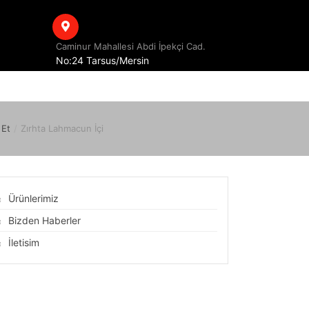
Caminur Mahallesi Abdi İpekçi Cad.
No:24 Tarsus/Mersin
 Et
/
Zırhta Lahmacun İçi
Ürünlerimiz
Bizden Haberler
İletisim