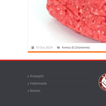
15 Oca 2024
Kırmızı Et
,
Ürünlerimiz
Anasayfa
Hakkımızda
İletisim