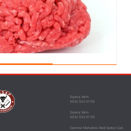
Sipariş Verin
0532 553 07 05
Sipariş Verin
0532 553 07 05
Caminur Mahallesi Abdi İpekçi Cad.