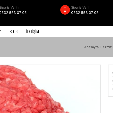
Sipariş Verin
Sipariş Verin
0532 553 07 05
0532 553 07 05
Z
BLOG
İLETİŞİM
Anasayfa
/
Kırmızı