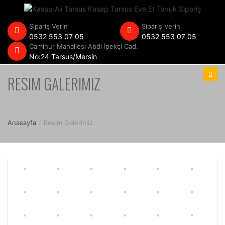
Sipariş Verin
Sipariş Verin
0532 553 07 05
0532 553 07 05
Caminur Mahallesi Abdi İpekçi Cad.
No:24 Tarsus/Mersin
RESIM GALERIMIZ
Anasayfa
/
Resim Galerimiz