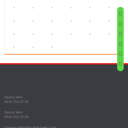
Sipariş Verin
0532 553 07 05
Sipariş Verin
0532 553 07 05
Caminur Mahallesi Abdi İpekçi Cad.