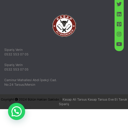
Sipariş Verin
0532 553 07 05
Sipariş Verin
0532 553 07 05
Caminur Mahallesi Abdi İpekçi Cad.
No:24 Tarsus/Mersin
Coyright
2024 Bütün Hakları Saklıdır. |
Kasap Ali Tarsus Kasap Tarsus Eve Et Tavuk
Sipariş