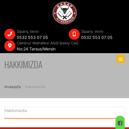
Sipariş Verin
Sipariş Verin
0532 553 07 05
0532 553 07 05
Caminur Mahallesi Abdi İpekçi Cad.
No:24 Tarsus/Mersin
HAKKIMIZDA
Anasayfa
/
Hakkımızda
Hakkımızda