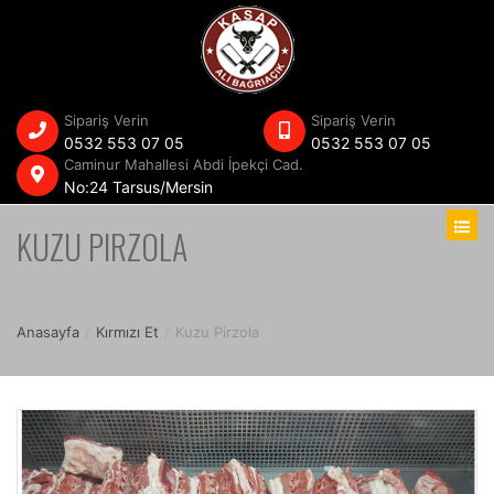
Sipariş Verin
Sipariş Verin
0532 553 07 05
0532 553 07 05
Caminur Mahallesi Abdi İpekçi Cad.
No:24 Tarsus/Mersin
KUZU PIRZOLA
Anasayfa
/
Kırmızı Et
/
Kuzu Pirzola