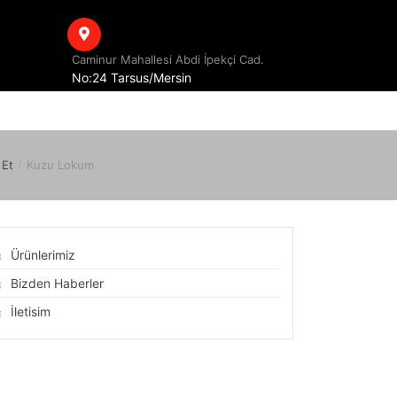
Caminur Mahallesi Abdi İpekçi Cad.
No:24 Tarsus/Mersin
 Et
/
Kuzu Lokum
Ürünlerimiz
Bizden Haberler
İletisim