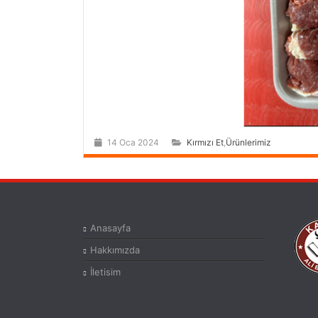
14 Oca 2024
Kırmızı Et
,
Ürünlerimiz
Anasayfa
Hakkımızda
İletisim