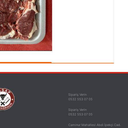
Sipariş Verin
0532 553 07 05
Sipariş Verin
0532 553 07 05
Caminur Mahallesi Abdi İpekçi Cad.