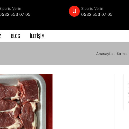
Sipariş Verin
Sipariş Verin
0532 553 07 05
0532 553 07 05
Z
BLOG
İLETİŞİM
Anasayfa
/
Kırmızı