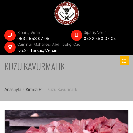
Sipariş Verin
Sipariş Verin
0532 553 07 05
0532 553 07 05
Caminur Mahallesi Abdi İpekçi Cad.
No:24 Tarsus/Mersin
KUZU KAVURMALIK
Anasayfa
/
Kırmızı Et
/
Kuzu Kavurmalık