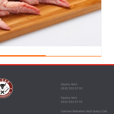
Sipariş Verin
0532 553 07 05
Sipariş Verin
0532 553 07 05
Caminur Mahallesi Abdi İpekçi Cad.