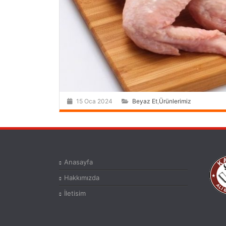
15 Oca 2024
Beyaz Et
,
Ürünlerimiz
Anasayfa
Hakkımızda
İletisim