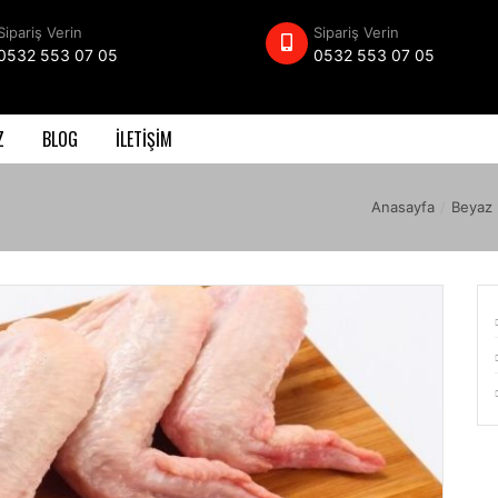
Sipariş Verin
Sipariş Verin
0532 553 07 05
0532 553 07 05
Z
BLOG
İLETİŞİM
Anasayfa
/
Beyaz 