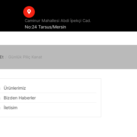
Caminur Mahallesi Abdi İpekçi Cad.
No:24 Tarsus/Mersin
Et
/
Günlük Piliç Kanat
Ürünlerimiz
Bizden Haberler
İletisim