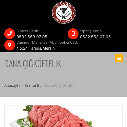
Sipariş Verin
Sipariş Verin
0532 553 07 05
0532 553 07 05
Caminur Mahallesi Abdi İpekçi Cad.
No:24 Tarsus/Mersin
DANA ÇIĞKÖFTELIK
Anasayfa
/
Kırmızı Et
/
Dana Çiğköftelik